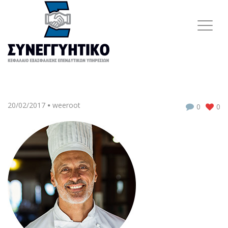
20/02/2017
weeroot
0
0